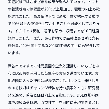
実証試験ではさまざまな成果が得られています。トマト
の養液栽培では収量が20％以上増加し、糖度の向上も確
認されました。高温条件下では通常半数が枯死する環境
で90％以上の作物を生存させることも可能としておりま
す。イチゴでは開花・着果を早め、収穫までを10日程度
短縮しました。また、ある作物では品種改良せずに含有
成分量が40％向上するなど付加価値の向上にも寄与して
います。
深谷市ではすでに地元農園や企業と連携し、いちごを中
心にDSE菌を活用した苗生産の実証を進めています。実
用段階に入った技術は現場で広く活用しつつ、伸びしろ
のある技術はチャレンジ精神を持つ農家とともに研究開
発を進め、普及と価値向上を目指します。DSEは肥料削
減や環境負荷低減、収益性向上を同時に実現できるとと